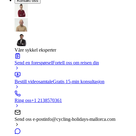
Kontakt oss
Våre sykkel eksperter
Send en forespørsel
Fortell oss om reisen din
Bestill videosamtale
Gratis 15-min konsultasjon
Ring oss
+1 2138570361
Send oss e-post
info@cycling-holidays-mallorca.com