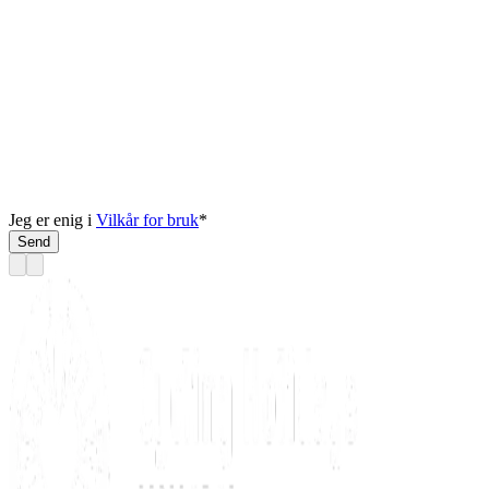
Jeg er enig i
Vilkår for bruk
*
Send