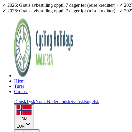
✓ 2026: Gratis avbestilling opptil 7 dager før (reise kreditter) · ✓ 2
✓ 2026: Gratis avbestilling opptil 7 dager før (reise kreditter) · ✓ 2
Hjem
Turer
Om oss
Dansk
Tysk
Norsk
Nederlandsk
Svensk
Engelsk
NB
EUR